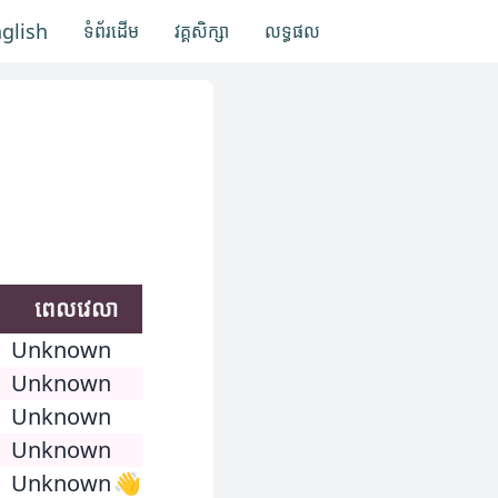
nglish
ទំព័រដើម
វគ្គសិក្សា
លទ្ធផល
ពេលវេលា
Unknown
Unknown
Unknown
Unknown
Unknown
👋