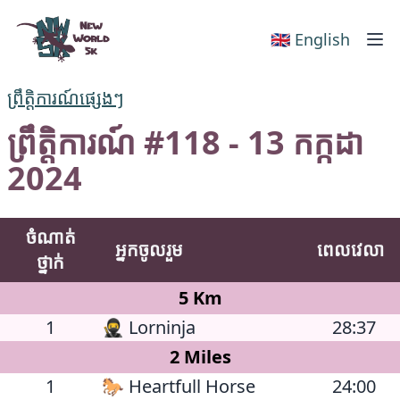
New World 5k
🇬🇧 English
ព្រឹត្តិការណ៍ផ្សេងៗ
ព្រឹត្តិការណ៍ #118 - 13 កក្កដា
2024
ចំណាត់
អ្នកចូលរួម
ពេលវេលា
ថ្នាក់
5 Km
1
🥷 Lorninja
28:37
2 Miles
1
🐎 Heartfull Horse
24:00