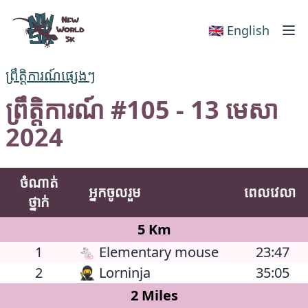
New World 5k
🇬🇧 English
ព្រឹត្តិការណ៍ផ្សេងៗ
ព្រឹត្តិការណ៍ #105 - 13 មេសា
2024
ចំណាត់
អ្នកចូលរួម
ពេលវេលា
ថ្នាក់
5 Km
1
🐁 Elementary mouse
23:47
2
🥷 Lorninja
35:05
2 Miles